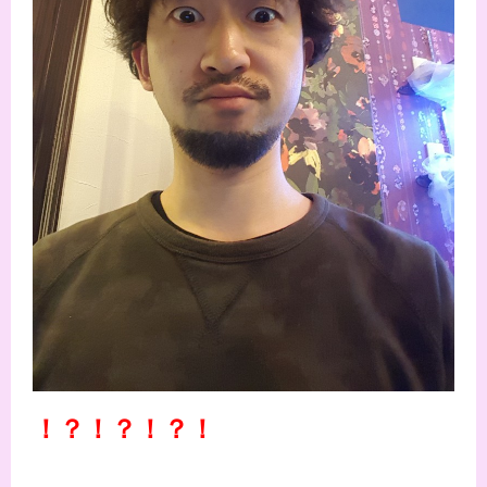
！？！？！？！