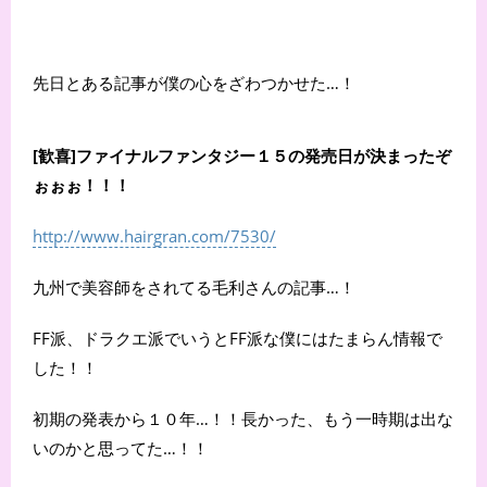
先日とある記事が僕の心をざわつかせた…！
[歓喜]ファイナルファンタジー１５の発売日が決まったぞ
ぉぉぉ！！！
http://www.hairgran.com/7530/
九州で美容師をされてる毛利さんの記事…！
FF派、ドラクエ派でいうとFF派な僕にはたまらん情報で
した！！
初期の発表から１０年…！！長かった、もう一時期は出な
いのかと思ってた…！！