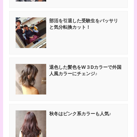
部活を引退した受験生をバッサリ
と気分転換カット！
退色した髪色をW３Dカラーで外国
人風カラーにチェンジ♪
秋冬はピンク系カラーも人気♪