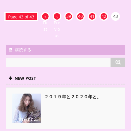
«
‹
39
40
41
42
43
Page 43 of 43
Fir
Pre
st
vio
us
購読する
NEW POST
２０１９年と２０２０年と。