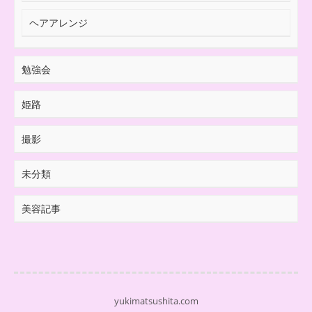
ヘアアレンジ
勉強会
姫路
撮影
未分類
美容記事
yukimatsushita.com