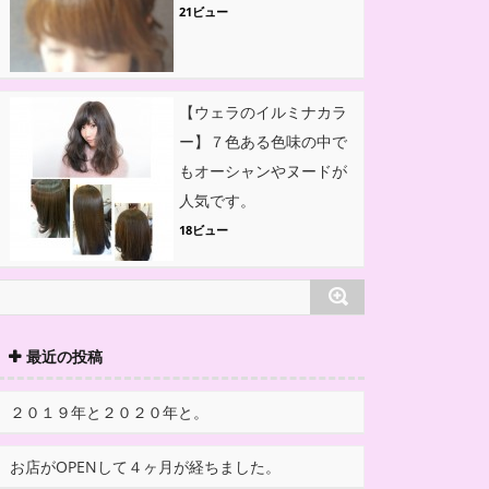
21ビュー
【ウェラのイルミナカラ
ー】７色ある色味の中で
もオーシャンやヌードが
人気です。
18ビュー
最近の投稿
２０１９年と２０２０年と。
お店がOPENして４ヶ月が経ちました。