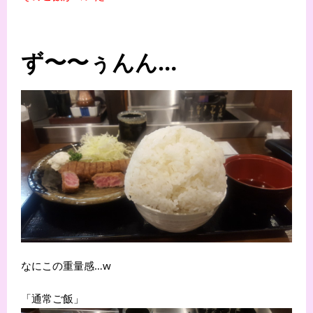
ず〜〜ぅんん…
なにこの重量感…w
「通常ご飯」