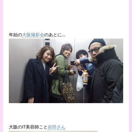
年始の
大阪撮影会
のあとに…
大阪のIT美容師こと
岩田さん