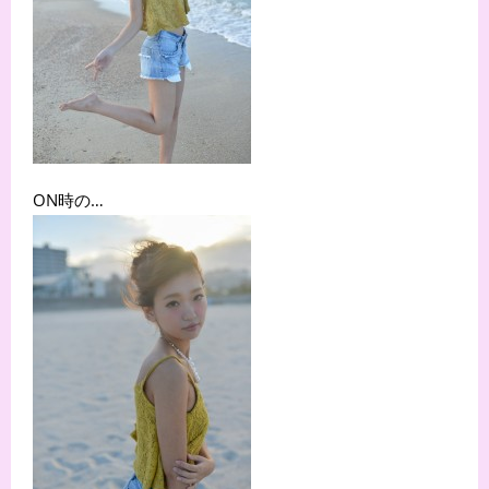
ON時の…