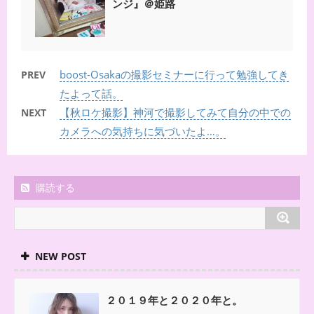
ンジ』＠姫路
boost-Osakaの撮影セミナーに行って勉強してき
PREV
たよって話。
【秋ロケ撮影】神河で撮影してみて自分の中での
NEXT
カメラへの気持ちに気づいたよ…。
購読する
NEW POST
２０１９年と２０２０年と。