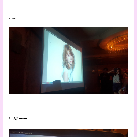
……
いやーー…