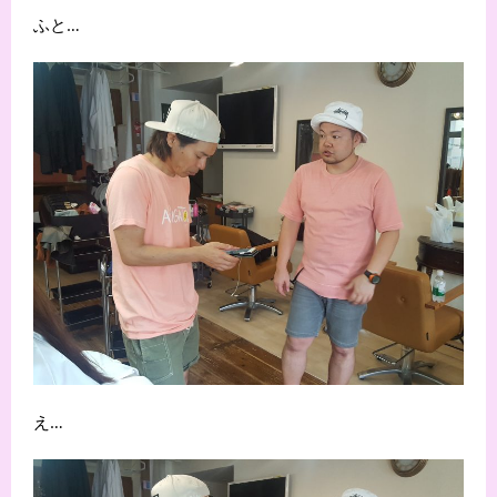
ふと…
え…