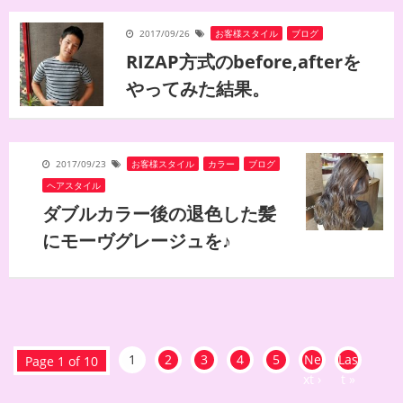
2017/09/26
お客様スタイル
,
ブログ
RIZAP方式のbefore,afterを
やってみた結果。
2017/09/23
お客様スタイル
,
カラー
,
ブログ
,
ヘアスタイル
ダブルカラー後の退色した髪
にモーヴグレージュを♪
1
2
3
4
5
Ne
Las
Page 1 of 10
xt ›
t »