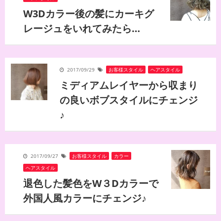
W3Dカラー後の髪にカーキグ
レージュをいれてみたら…
2017/09/29
お客様スタイル
,
ヘアスタイル
ミディアムレイヤーから収まり
の良いボブスタイルにチェンジ
♪
2017/09/27
お客様スタイル
,
カラー
,
ヘアスタイル
退色した髪色をW３Dカラーで
外国人風カラーにチェンジ♪