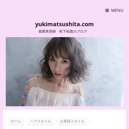
MENU
yukimatsushita.com
姫路美容師 松下祐貴のブログ
>
>
>
ホーム
ヘアスタイル
お客様スタイル