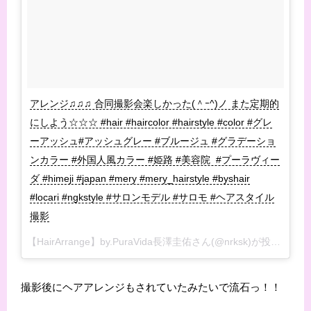
アレンジ♫♫♫ 合同撮影会楽しかった(＾ｰ^)ノ また定期的
にしよう☆☆☆ #hair #haircolor #hairstyle #color #グレ
ーアッシュ#アッシュグレー #ブルージュ #グラデーショ
ンカラー #外国人風カラー #姫路 #美容院 #プーラヴィー
ダ #himeji #japan #mery #mery_hairstyle #byshair
#locari #ngkstyle #サロンモデル #サロモ #ヘアスタイル
撮影
【HairArrange】by.PuraVida長澤圭佑さん(@nrksk)が投稿した写真 –
撮影後にヘアアレンジもされていたみたいで流石っ！！