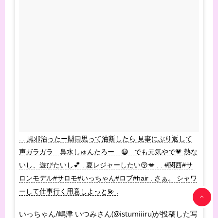
. . 風邪治ったー🙌🏻思って油断したら 見事にぶり返して
声ガラガラ…鼻水しゅんたろー…😷 . でも元気やで💗 熱な
いし、遊びたいし💕 . 夏レジャーしたい😚💋 . . #関西#サ
ロンモデル#サロモ#いっちゃん#ロブ#hair . さぁ。 シャワ
ーして仕事行く用意しよっと💫 .
いっちゃん/嶋津 いつみさん(@istumiiiru)が投稿した写