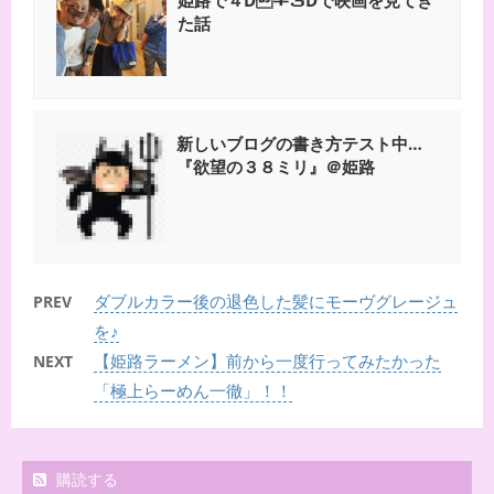
姫路で４D＋３Dで映画を見てき
た話
新しいブログの書き方テスト中…
『欲望の３８ミリ』＠姫路
ダブルカラー後の退色した髪にモーヴグレージュ
PREV
を♪
【姫路ラーメン】前から一度行ってみたかった
NEXT
「極上らーめん一徹」！！
購読する