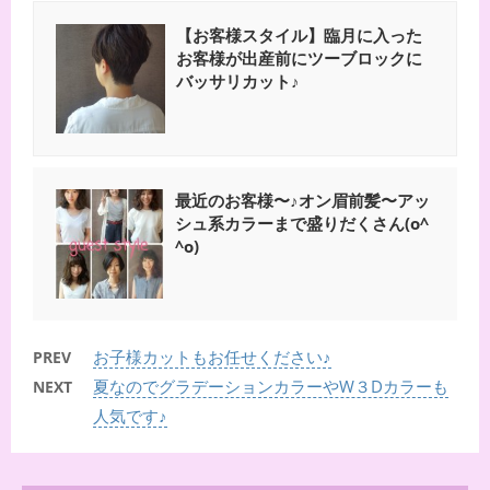
【お客様スタイル】臨月に入った
お客様が出産前にツーブロックに
バッサリカット♪
最近のお客様〜♪オン眉前髪〜アッ
シュ系カラーまで盛りだくさん(o^
^o)
お子様カットもお任せください♪
PREV
夏なのでグラデーションカラーやW３Dカラーも
NEXT
人気です♪